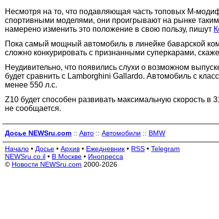
Несмотря на то, что подавляющая часть топовых M-мод
спортивными моделями, они проигрывают на рынке таким м
намерено изменить это положение в свою пользу, пишут
К
Пока самый мощный автомобиль в линейке баварской ком
сложно конкурировать с признанными суперкарами, скаже
Неудивительно, что появились слухи о возможном выпус
будет сравнить с Lamborghini Gallardo. Автомобиль с кл
менее 550 л.с.
Z10 будет способен развивать максимальную скорость в 3
не сообщается.
Досье NEWSru.com
::
Авто
::
Автомобили
::
BMW
Начало
•
Досье
•
Архив
•
Ежедневник
•
RSS
•
Telegram
NEWSru.co.il
•
В Москве
•
Инопресса
©
Новости NEWSru.com
2000-2026