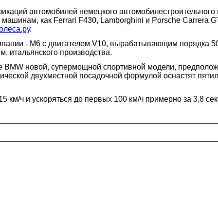
ификаций автомобилей немецкого автомобилестроительног
ашинам, как Ferrari F430, Lamborghini и Porsche Carrera G
олеса.ру
.
пании - M6 с двигателем V10, вырабатывающим порядка 5
м, итальянского производства.
ке BMW новой, супермощной спортивной модели, предполож
ассической двухместной посадочной формулой оснастят пят
15 км/ч и ускоряться до первых 100 км/ч примерно за 3,8 с