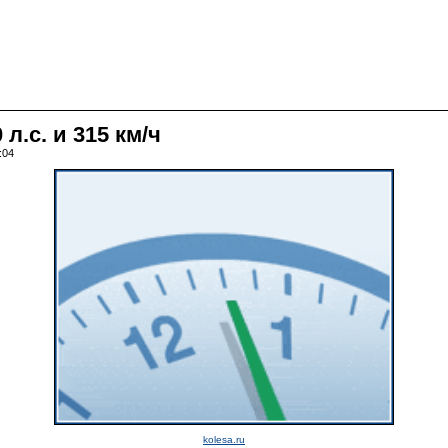
.с. и 315 км/ч
:04
kolesa.ru