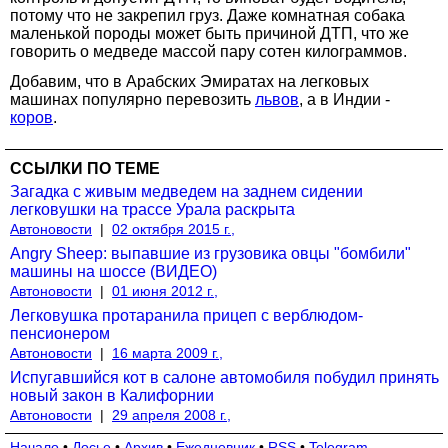
потому что не закрепил груз. Даже комнатная собака
маленькой породы может быть причиной ДТП, что же
говорить о медведе массой пару сотен килограммов.
Добавим, что в Арабских Эмиратах на легковых
машинах популярно перевозить
львов
, а в Индии -
коров
.
ССЫЛКИ ПО ТЕМЕ
Загадка с живым медведем на заднем сидении
легковушки на трассе Урала раскрыта
Автоновости
|
02 октября 2015 г.,
Angry Sheep: выпавшие из грузовика овцы "бомбили"
машины на шоссе (ВИДЕО)
Автоновости
|
01 июня 2012 г.,
Легковушка протаранила прицеп с верблюдом-
пенсионером
Автоновости
|
16 марта 2009 г.,
Испугавшийся кот в салоне автомобиля побудил принять
новый закон в Калифорнии
Автоновости
|
29 апреля 2008 г.,
Начало
•
Досье
•
Архив
•
Ежедневник
•
RSS
•
Telegram