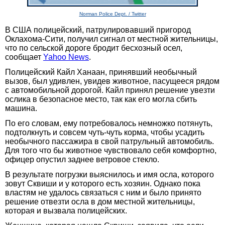
Norman Police Dept. / Twitter
В США полицейский, патрулировавший пригород
Оклахома-Сити, получил сигнал от местной жительницы,
что по сельской дороге бродит бесхозный осел,
сообщает
Yahoo News
.
Полицейский Кайл Ханаан, принявший необычный
вызов, был удивлен, увидев животное, пасущееся рядом
с автомобильной дорогой. Кайл принял решение увезти
ослика в безопасное место, так как его могла сбить
машина.
По его словам, ему потребовалось немножко потянуть,
подтолкнуть и совсем чуть-чуть корма, чтобы усадить
необычного пассажира в свой патрульный автомобиль.
Для того что бы животное чувствовало себя комфортно,
офицер опустил заднее ветровое стекло.
В результате погрузки выяснилось и имя осла, которого
зовут Сквиши и у которого есть хозяин. Однако пока
властям не удалось связаться с ним и было принято
решение отвезти осла в дом местной жительницы,
которая и вызвала полицейских.