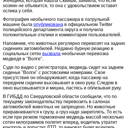
Женщина, которая нашла Сквиши, заявила, что если
хозяин не объявится, то она с удовольствием оставит
ослика у себя.
Фотография необычного пассажира в патрульной
машине была
опубликована
в официальном Twitter
полицейского департамента округа и получила
положительные отклики и комментарии пользователей.
Напомним, что животных регулярно перевозят на задних
сидениях автомобилей. Недавно бурную реакцию в
социальных сетях
вызвала
необычная перевозка
медведя в "Волге".
Судя по видео с регистратора, медведь сидит на заднем
сиденье "Волги" с ростовскими номерами. Свое
присутствие он обнаруживает, когда пассажир на
переднем сидении высовывает в окно руку. Следом в
окно высовывается и мишка, ластясь и облизывая руку.
В ГИБДД по Свердловской области сообщили, что по
текущему законодательству перевозить в салонах
автомобилей животных не запрещено. Но животные
приравниваются к грузу, а груз надо закреплять. То есть
если при резком торможении медведь массой несколько
сотен килограммов полетит вперед, водитель утратит
контроль и допустит ДТП, то виноват будет водитель,