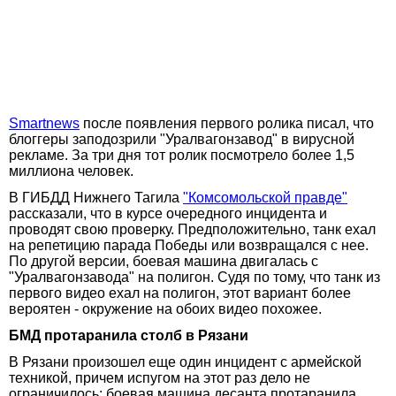
Smartnews
после появления первого ролика писал, что
блоггеры заподозрили "Уралвагонзавод" в вирусной
рекламе. За три дня тот ролик посмотрело более 1,5
миллиона человек.
В ГИБДД Нижнего Тагила
"Комсомольской правде"
рассказали, что в курсе очередного инцидента и
проводят свою проверку. Предположительно, танк ехал
на репетицию парада Победы или возвращался с нее.
По другой версии, боевая машина двигалась с
"Уралвагонзавода" на полигон. Судя по тому, что танк из
первого видео ехал на полигон, этот вариант более
вероятен - окружение на обоих видео похожее.
БМД протаранила столб в Рязани
В Рязани произошел еще один инцидент с армейской
техникой, причем испугом на этот раз дело не
ограничилось: боевая машина десанта протаранила