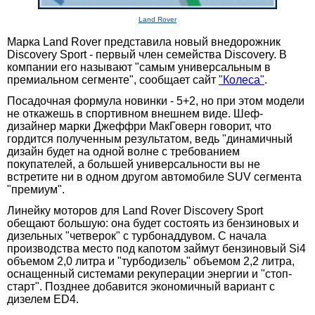
Land Rover
Марка Land Rover представила новый внедорожник
Discovery Sport - первый член семейства Discovery. В
компании его называют "самым универсальным в
премиальном сегменте", сообщает сайт
"Колеса"
.
Посадочная формула новинки - 5+2, но при этом модели
не откажешь в спортивном внешнем виде. Шеф-
дизайнер марки Джеффри МакГоверн говорит, что
гордится полученным результатом, ведь "динамичный
дизайн будет на одной волне с требованием
покупателей, а большей универсальности вы не
встретите ни в одном другом автомобиле SUV сегмента
"премиум".
Линейку моторов для Land Rover Discovery Sport
обещают большую: она будет состоять из бензиновых и
дизельных "четверок" с турбонаддувом. С начала
производства место под капотом займут бензиновый Si4
объемом 2,0 литра и "турбодизель" объемом 2,2 литра,
оснащенный системами рекуперации энергии и "стоп-
старт". Позднее добавится экономичный вариант с
дизелем ED4.