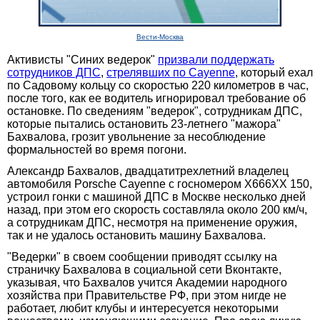
Вести-Москва
Активисты "Синих ведерок"
призвали поддержать
сотрудников ДПС
,
стрелявших по Cayenne
, который ехал
по Садовому кольцу со скоростью 220 километров в час,
после того, как ее водитель игнорировал требование об
остановке. По сведениям "ведерок", сотрудникам ДПС,
которые пытались остановить 23-летнего "мажора"
Бахвалова, грозит увольнение за несоблюдение
формальностей во время погони.
Александр Бахвалов, двадцатитрехлетний владелец
автомобиля Porsche Cayenne с госномером Х666ХХ 150,
устроил гонки с машиной ДПС в Москве несколько дней
назад, при этом его скорость составляла около 200 км/ч,
а сотрудникам ДПС, несмотря на применение оружия,
так и не удалось остановить машину Бахвалова.
"Ведерки" в своем сообщении приводят ссылку на
страничку Бахвалова в социальной сети Вконтакте,
указывая, что Бахвалов учится Академии народного
хозяйства при Правительстве РФ, при этом нигде не
работает, любит клубы и интересуется некоторыми