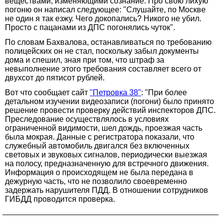
веществами, изменяющими сознание. Про свою лихую
погоню он написал следующее: "Слушайте, по Москве
не один я так езжу. Чего докопались? Никого не убил.
Просто с пацанами из ДПС погонялись чуток".
По словам Бахвалова, останавливаться по требованию
полицейских он не стал, поскольку забыл документы
дома и спешил, зная при том, что штраф за
невыполнение этого требования составляет всего от
двухсот до пятисот рублей.
Вот что сообщает сайт
"Петровка 38"
: "При более
детальном изучении видеозаписи (погони) было принято
решение провести проверку действий инспекторов ДПС.
Преследование осуществлялось в условиях
ограниченной видимости, шел дождь, проезжая часть
была мокрая. Данные с регистратора показали, что
служебный автомобиль двигался без включенных
световых и звуковых сигналов, периодически выезжая
на полосу, предназначенную для встречного движения.
Информация о происходящем не была передана в
дежурную часть, что не позволило своевременно
задержать нарушителя ПДД. В отношении сотрудников
ГИБДД проводится проверка.