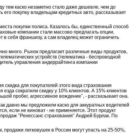
у тем каско незаметно стало даже дешевле, чем до
ь его покупку владельцам кредитных авто, рассказывает
 места покупки полиса. Казалось бы, единственный способ
траховые компании стали массово предлагать опции,
 в себя франшизу, а сам владелец может ограничить
чно много. Рынок предлагает различные виды продуктов,
елематических устройств (телематика - беспроводной
одитель управления андеррайтинга компании
 скидка для покупателей этого вида страхования
я езда сократили скидку у 10% клиентов. А 15% клиентов
ьшой пробег, агрессивное вождение", - рассказывает она.
так давно мы предложили каско для аккуратных водителей
я, если не виноват - не применяется. Этот продукт
 продаж "Ренессанс страхования" Андрей Бурлак. По
м, продажи легковушек в России могут упасть на 25-50%,