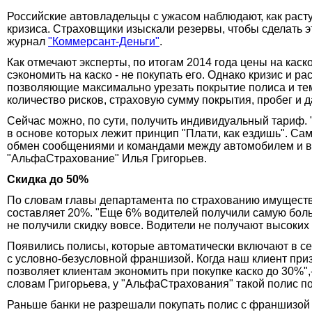
Российские автовладельцы с ужасом наблюдают, как раст
кризиса. Страховщики изыскали резервы, чтобы сделать э
журнал
"Коммерсант-Деньги"
.
Как отмечают эксперты, по итогам 2014 года цены на кас
сэкономить на каско - не покупать его. Однако кризис и
позволяющие максимально урезать покрытие полиса и тем
количество рисков, страховую сумму покрытия, пробег и д
Сейчас можно, по сути, получить индивидуальный тариф.
в основе которых лежит принцип "Плати, как ездишь". С
обмен сообщениями и командами между автомобилем и в
"АльфаСтрахование" Илья Григорьев.
Скидка до 50%
По словам главы департамента по страхованию имущества
составляет 20%. "Еще 6% водителей получили самую больш
не получили скидку вовсе. Водители не получают высоких 
Появились полисы, которые автоматически включают в се
с условно-безусловной франшизой. Когда наш клиент приз
позволяет клиентам экономить при покупке каско до 30%
словам Григорьева, у "АльфаСтрахования" такой полис по
Раньше банки не разрешали покупать полис с франшизой дл