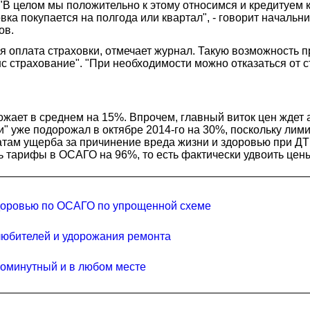
. "В целом мы положительно к этому относимся и кредитуем
овка покупается на полгода или квартал", - говорит началь
ов.
 оплата страховки, отмечает журнал. Такую возможность п
 страхование". "При необходимости можно отказаться от ст
ожает в среднем на 15%. Впрочем, главный виток цен ждет а
" уже подорожал в октябре 2014-го на 30%, поскольку лими
латам ущерба за причинение вреда жизни и здоровью при ДТ
 тарифы в ОСАГО на 96%, то есть фактически удвоить цен
здоровью по ОСАГО по упрощенной схеме
олюбителей и удорожания ремонта
поминутный и в любом месте