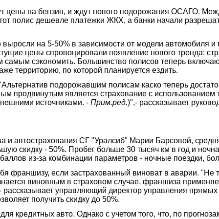
ут цены на бензин, и ждут нового подорожания ОСАГО. Межд
тот полис дешевле платежки ЖКХ, а банки начали разрешат
ко выросли на 5-50% в зависимости от модели автомобиля и
 растущие цены спровоцировали появление нового тренда: с
 самым сэкономить. Большинство полисов теперь включают
аже территорию, по которой планируется ездить.
 "Альтернатив подорожавшим полисам каско теперь достато
амым продвинутым является страхование с использованием т
нешними источниками. -
Прим.ред.
)",- рассказывает руков
 и автострахования СГ "Уралсиб" Марии Барсовой, средняя
ую скидку - 50%. Пробег больше 30 тысяч км в год и ночна
баллов из-за комбинации параметров - ночные поездки, бол
бя франшизу, если застрахованный виноват в аварии. "Не 
нается виновным в страховом случае, франшиза применяетс
",- рассказывает управляющий директор управления прямых
зволяет получить скидку до 50%.
я кредитных авто. Однако с учетом того, что, по прогноза