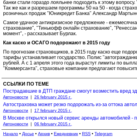
банки стали гораздо лояльнее подходить к этому вопросу
Так же как и разрешаем программы 50 на 50 - когда страх
розничных продаж "Юникредит Банка" Александр Мартын
Самое удачное антикризисное предложение - ежемесячная
страхование", "Тинькофф онлайн страхование", "Ренессанс
момент", - рассказывает Бурлак.
Как каско и ОСАГО подорожают в 2015 году
По прогнозам страховщиков, в 2015 году каско еще подор
тарифы устанавливает государство. Полис "автогражданки
рублей. А с 1 апреля этого года вырастут лимиты по вып
"Коммерсанта", страховые компании предлагают повысить
ССЫЛКИ ПО ТЕМЕ
Пострадавшие в ДТП граждане смогут возместить вред 
Автоновости
|
26 february 2015 г.,
Автостраховка может резко подорожать из-за оттока авт
Автоновости
|
17 february 2015 г.,
В Москве открылся новый сервис аренды автомобилей - 
Автоновости
|
06 february 2015 г.,
Начало
•
Досье
•
Архив
•
Ежедневник
•
RSS
•
Telegram