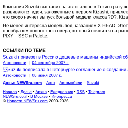
Компания Suzuki выставит на автосалоне в Токио сразу ч
развиваются идеи, заложенные в первом Kizashi, привлек
что скоро начнет выпуск большой модели класса ?D?. Kiza
Не менее интересна модель под названием X-HEAD. Это
прообразом нового кроссовера, который появится на рынке
PIXY + SSC и Palette.
ССЫЛКИ ПО ТЕМЕ
Suzuki привезет в Россию дешевые машины индийской сб
Автоновости
|
04 сентября 2007 г.,
Suzuki подписала в Петербурге соглашение о создании
Автоновости
|
08 июня 2007 г.,
Досье NEWSru.com
::
Авто
::
Автомобили
::
Suzuki
Начало
•
Досье
•
Архив
•
Ежедневник
•
RSS
•
Telegram
NEWSru.co.il
•
В Москве
•
Инопресса
©
Новости NEWSru.com
2000-2026