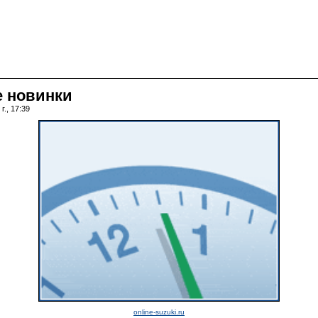
е новинки
г., 17:39
online-suzuki.ru