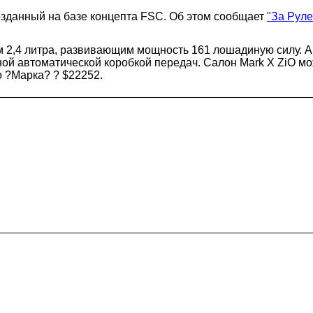
озданный на базе концепта FSC. Об этом сообщает
"За Рул
 2,4 литра, развивающим мощность 161 лошадиную силу. А
ной автоматической коробкой передач. Салон Mark X ZiO м
о ?Марка? ? $22252.