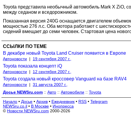
Toyota представила необычный автомобиль Mark X ZiO, с
между седаном и вседорожником.
Показанная версия 240G оснащается двигателем объемом
мощностью 276 л.с. Оба мотора работают с шестискорост
сидений вмещает до семи человек. Стартовая цена новог
ССЫЛКИ ПО ТЕМЕ
В декабре новый Toyota Land Cruiser появится в Европе
Автоновости
|
19 сентября 2007 г.,
Toyota показала концепт iQ
Автоновости
|
12 сентября 2007 г.,
Toyota создала новый кроссовер Vanguard на базе RAV4
Автоновости
|
31 августа 2007 г.,
Досье NEWSru.com
::
Авто
::
Автомобили
::
Toyota
Начало
•
Досье
•
Архив
•
Ежедневник
•
RSS
•
Telegram
NEWSru.co.il
•
В Москве
•
Инопресса
©
Новости NEWSru.com
2000-2026