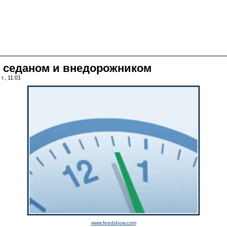
ду седаном и внедорожником
., 11:01
www.feedshow.com