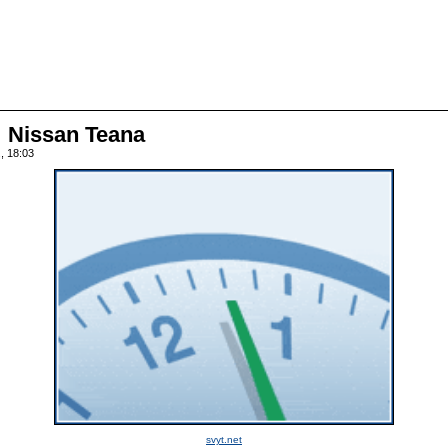
 Nissan Teana
, 18:03
svyt.net