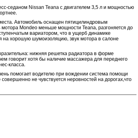
есс-седаном Nissan Teana с двигателем 3,5 л и мощностью
ортнее.
о места. Автомобиль оснащен пятицилиндровым
ть мотора Mondeo меньше мощности Teana, разгоняется до
тиступенчатым вариатором, что в ущерб динамике
ря на хорошую шумоизоляцию, звук мотора в салоне
ыразительна: нижняя решетка радиатора в форме
 чем говорит хотя бы наличие массажера для переднего
ес-класса.
очень помогает водителю при вождении система помощи
е совершенно не чувствуется неровностей на дорогах,что