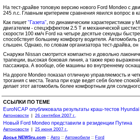
На тест-драйве топовую версию нового Ford Mondeo с дви
245 л.с. Главным критерием сравнения явился вопрос в к
Как пишет
"Газета"
, по динамическим характеристикам у 
двигателем - спецэффектом 2.5 T и механической шестис
скорости 100 км/ч Ford на четыре десятые секунды быстре
способствует большему комфорту водителя. Автомобиль р
слышен. Однако, по словам организатора тест-драйва, он 
Снаружи Nissan смотрится компактно и довольно лаконич
трапеции, высокая боковая линия, а также ярко выраженн
пассажира. А вообще, обе машины во внутреннему оснащ
На дороге Mondeo показал отличную управляемость и чет
трогания с места. Teana при езде ведет себя более споко
делает этот автомобиль более комфортным для солидного
ССЫЛКИ ПО ТЕМЕ
EuroNCAP опубликовала результаты краш-тестов Hyundai 
Автоновости
|
26 сентября 2007 г.,
Новый Ford Mondeo представили в резиденции Путина
Автоновости
|
25 июня 2007 г.,
Досье NEWSru.com
::
Авто
::
Автомобили
::
Ford