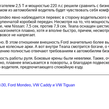
гателем 2,5 Т и мощностью 220 л.с решили сравнить с бизн
аком из автомобилей водитель будет чувствовать себя комф
Mondeo явно наблюдается перевес в сторону водительског
тупенчатой коробкой передач. Несмотря на то, что мощнос
е, чем Nissan: 7,5 сек. против 7,9 сек. Teana оснащен шес
азгоняется плавно, хотя и вполне быстро, причем, несмот
вовсе не напрягает.
но. В этом отношении внешность Ford значительно более в
ые колесные арки. А вот внутри Тeana смотрится богаче, о
ению полностью отвечают требованиям к автомобилям бизн
кость работы руля. Боковые крены были невелики. Также, 
йно, плавнее вписывается в повороты, а благодаря подвеск
 водителя, предпочитающего спокойную езду.
i30, Ford Mondeo, VW Caddy и VW Tiguan