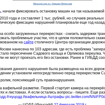
Moscow-Live.ru / Акишин Вячеслав
ь
, начали фиксировать остановку машин на так называемой
2010 года и составляет 1 тыс. рублей, но случаев реальн
тическую фиксацию нарушений планировали еще год назад, 
особо загруженных перекрестках - снизить задержки транспо
жать проблемные участки, что в целом положительно скаже
ликованном на
сайте
столичного Центра организации дорожн
Москве нанесена по 103 адресам, где есть проблема "запир
стало пересечение Садового кольца и Орликова переулка. 
ли не могут проехать его без остановки. Ранее в ГИБДД соо
ования данного нарушения была размещена на всех дорожн
дении установили непосредственно перед перекрестком Са
 ролик, поясняющий суть правонарушения.
а вафельной разметке. Первой стартует камера на перекрёс
тях и листовках. А если остались вопросы - пишите. Еще ра
одд
#гкуцодд
#вафельница
#штрафы
pic.twitter.com/NNiFP
— ЦОДД (@gucodd)
27 февраля 2019 г.