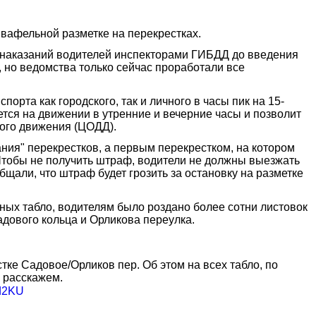
 вафельной разметке на перекрестках.
ых наказаний водителей инспекторами ГИБДД до введения
но ведомства только сейчас проработали все
рта как городского, так и личного в часы пик на 15-
тся на движении в утренние и вечерние часы и позволит
ого движения (ЦОДД).
ания" перекрестков, а первым перекрестком, на котором
Чтобы не получить штраф, водители не должны выезжать
бщали, что штраф будет грозить за остановку на разметке
ых табло, водителям было роздано более сотни листовок
дового кольца и Орликова переулка.
тке Садовое/Орликов пер. Об этом на всех табло, по
з расскажем.
0d2KU