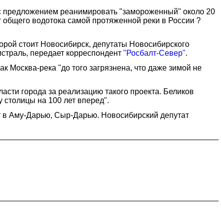
с предложением реанимировать "замороженный" около 20
т общего водотока самой протяженной реки в России ?
торой стоит Новосибирск, депутаты Новосибирского
истраль, передает корреспондент
"Росбалт-Север"
.
к Москва-река "до того загрязнена, что даже зимой не
ласти города за реализацию такого проекта. Беликов
 столицы на 100 лет вперед".
ет в Аму-Дарью, Сыр-Дарью. Новосибирский депутат