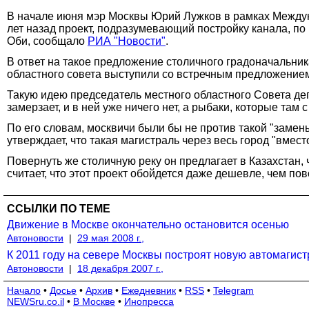
В начале июня мэр Москвы Юрий Лужков в рамках Междун
лет назад проект, подразумевающий постройку канала, по
Оби, сообщало
РИА "Новости"
.
В ответ на такое предложение столичного градоначальник
областного совета выступили со встречным предложением
Такую идею председатель местного областного Совета депу
замерзает, и в ней уже ничего нет, а рыбаки, которые там с
По его словам, москвичи были бы не против такой "замены
утверждает, что такая магистраль через весь город "вме
Повернуть же столичную реку он предлагает в Казахстан,
считает, что этот проект обойдется даже дешевле, чем пов
ССЫЛКИ ПО ТЕМЕ
Движение в Москве окончательно остановится осенью
Автоновости
|
29 мая 2008 г.,
К 2011 году на севере Москвы построят новую автомагист
Автоновости
|
18 декабря 2007 г.,
Начало
•
Досье
•
Архив
•
Ежедневник
•
RSS
•
Telegram
NEWSru.co.il
•
В Москве
•
Инопресса