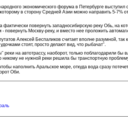
ародного экономического форума в Петербурге выступил 
 которому в сторону Средней Азии можно направить 5-7% о
а фактически повернуть западносибирскую реку Обь, на ко
 - повернуть Москву-реку, и вместо нее проложить автомаг
татов Алексей Беспаликов считает вполне разумной, так ка
 удочками стоят, просто делают вид, что рыбачат".
" реки на автотрассу, наоборот, только поблагодарили бы в
сто никому не нужной реки решила бы транспортную проблему
 чтобы наполнить Аральское море, откуда вода сразу потеч
орот Оби.
раль