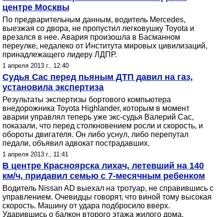
центре Москвы
По предварительным данным, водитель Mercedes,
выезжая со двора, не пропустил легковушку Toyota и
врезался в нее. Авария произошла в Басманном
переулке, недалеко от Института мировых цивилизаций,
принадлежащего лидеру ЛДПР.
1 апреля 2013 г., 12:40
Судья Сас перед пьяным ДТП давил на газ,
установила экспертиза
Результаты экспертизы бортового компьютера
внедорожника Toyota Highlander, которым в момент
аварии управлял теперь уже экс-судья Валерий Сас,
показали, что перед столкновением росли и скорость, и
обороты двигателя. Он либо уснул, либо перепутал
педали, объявил адвокат пострадавших.
1 апреля 2013 г., 11:41
В центре Красноярска лихач, летевший на 140
км/ч, придавил семью с 7-месячным ребенком
Водитель Nissan AD выехал на тротуар, не справившись с
управлением. Очевидцы говорят, что виной тому высокая
скорость. Машину от удара подбросило вверх.
Ударившись о балкон второго этажа жилого дома,