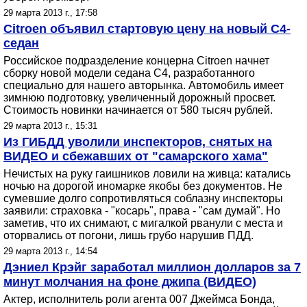
29 марта 2013 г., 17:58
Citroen объявил стартовую цену на новый С4-
седан
Российское подразделение концерна Citroen начнет
сборку новой модели седана C4, разработанного
специально для нашего авторынка. Автомобиль имеет
зимнюю подготовку, увеличенный дорожный просвет.
Стоимость новинки начинается от 580 тысяч рублей.
29 марта 2013 г., 15:31
Из ГИБДД уволили инспекторов, снятых на
ВИДЕО и сбежавших от "самарского хама"
Нечистых на руку гаишников ловили на живца: катались
ночью на дорогой иномарке якобы без документов. Не
сумевшие долго сопротивляться соблазну инспекторы
заявили: страховка - "косарь", права - "сам думай". Но
заметив, что их снимают, с мигалкой рванули с места и
оторвались от погони, лишь грубо нарушив ПДД.
29 марта 2013 г., 14:54
Дэниел Крэйг заработал миллион долларов за 7
минут молчания на фоне джипа (ВИДЕО)
Актер, исполнитель роли агента 007 Джеймса Бонда,