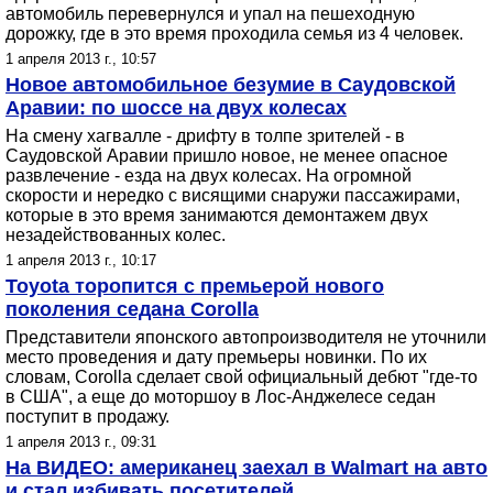
автомобиль перевернулся и упал на пешеходную
дорожку, где в это время проходила семья из 4 человек.
1 апреля 2013 г., 10:57
Новое автомобильное безумие в Саудовской
Аравии: по шоссе на двух колесах
На смену хагвалле - дрифту в толпе зрителей - в
Саудовской Аравии пришло новое, не менее опасное
развлечение - езда на двух колесах. На огромной
скорости и нередко с висящими снаружи пассажирами,
которые в это время занимаются демонтажем двух
незадействованных колес.
1 апреля 2013 г., 10:17
Toyota торопится с премьерой нового
поколения седана Corolla
Представители японского автопроизводителя не уточнили
место проведения и дату премьеры новинки. По их
словам, Corolla сделает свой официальный дебют "где-то
в США", а еще до моторшоу в Лос-Анджелесе седан
поступит в продажу.
1 апреля 2013 г., 09:31
На ВИДЕО: американец заехал в Walmart на авто
и стал избивать посетителей