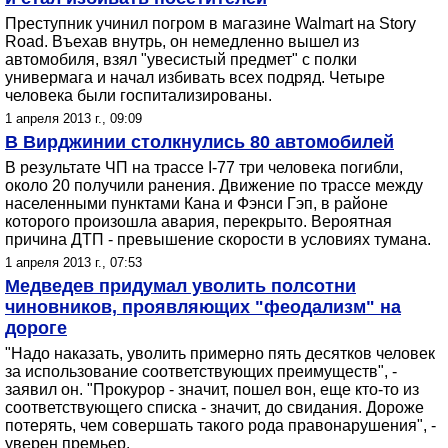
Преступник учинил погром в магазине Walmart на Story
Road. Въехав внутрь, он немедленно вышел из
автомобиля, взял "увесистый предмет" с полки
универмага и начал избивать всех подряд. Четыре
человека были госпитализированы.
1 апреля 2013 г., 09:09
В Вирджинии столкнулись 80 автомобилей
В результате ЧП на трассе I-77 три человека погибли,
около 20 получили ранения. Движение по трассе между
населенными пунктами Кана и Фэнси Гэп, в районе
которого произошла авария, перекрыто. Вероятная
причина ДТП - превышение скорости в условиях тумана.
1 апреля 2013 г., 07:53
Медведев придумал уволить полсотни
чиновников, проявляющих "феодализм" на
дороге
"Надо наказать, уволить примерно пять десятков человек
за использование соответствующих преимуществ", -
заявил он. "Прокурор - значит, пошел вон, еще кто-то из
соответствующего списка - значит, до свидания. Дороже
потерять, чем совершать такого рода правонарушения", -
уверен премьер.