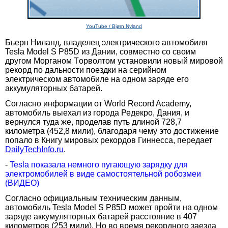
YouTube / Bjørn Nyland
Бьерн Ниланд, владелец электрического автомобиля
Tesla Model S P85D из Дании, совместно со своим
другом Морганом Тoрволтом установили новый мировой
рекорд по дальности поездки на серийном
электрическом автомобиле на одном заряде его
аккумуляторных батарей.
Согласно информации от World Record Academy,
автомобиль выехал из города Редекро, Дания, и
вернулся туда же, проделав путь длиной 728,7
километра (452,8 мили), благодаря чему это достижение
попало в Книгу мировых рекордов Гиннесса, передает
DailyTechInfo.ru
.
-
Tesla показала немного пугающую зарядку для
электромобилей в виде самостоятельной робозмеи
(ВИДЕО)
Согласно официальным техническим данным,
автомобиль Tesla Model S P85D может пройти на одном
заряде аккумуляторных батарей расстояние в 407
километров (253 мили). Но во время рекордного заезда