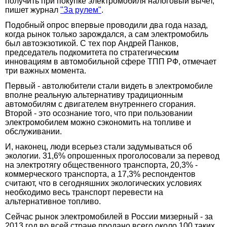
получить при покупке электромобиля налоговый вычет,
пишет журнал
"За рулем"
.
Подобный опрос впервые проводили два года назад,
когда рынок только зарождался, а сам электромобиль
был автоэкзотикой. С тех пор Андрей Панков,
председатель подкомитета по стратегическим
инновациям в автомобильной сфере ТПП РФ, отмечает
три важных момента.
Первый - автолюбители стали видеть в электромобиле
вполне реальную альтернативу традиционным
автомобилям с двигателем внутреннего сгорания.
Второй - это осознание того, что при пользовании
электромобилем можно сэкономить на топливе и
обслуживании.
И, наконец, люди всерьез стали задумываться об
экологии. 31,6% опрошенных проголосовали за перевод
на электротягу общественного транспорта, 20,3% -
коммерческого транспорта, а 17,3% респондентов
считают, что в сегодняшних экологических условиях
необходимо весь транспорт перевести на
альтернативное топливо.
Сейчас рынок электромобилей в России мизерный - за
2013 год во всей стране продано всего около 100 таких